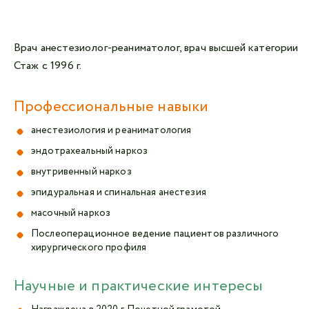
Врач анестезиолог-реаниматолог, врач высшей категории
Авторизоваться в личном кабинете
Стаж с 1996 г.
Войти с VK ID
Профессиональные навыки
или войти через VK ID с использованием данных
из сервиса
анестезиология и реаниматология
эндотрахеальный наркоз
внутривенный наркоз
эпидуральная и спинальная анестезия
Я не
робот
масочный наркоз
Послеоперационное ведение пациентов различного
Отправляя данную форму,
я даю согласие на
хирургического профиля
обработку персональных данных СМК «Медгард»
Научные и практические интересы