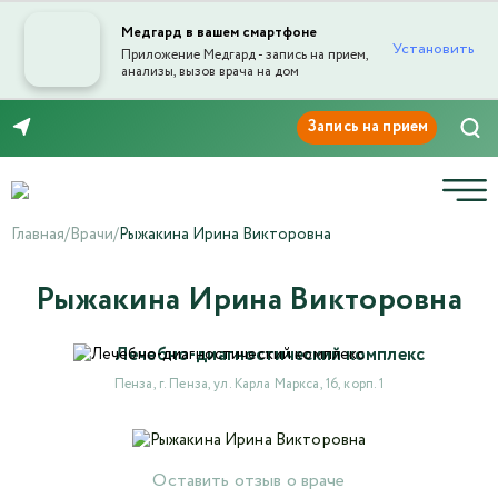
Медгард в вашем смартфоне
Установить
Приложение Медгард - запись на прием,
анализы, вызов врача на дом
Отправка отзыва
8 (8412) 45-45-03
Главная
/
Врачи
/
Рыжакина Ирина Викторовна
Рыжакина Ирина Викторовна
Текст отзыва*
Лечебно-диагностический комплекс
Пенза, г. Пенза, ул. Карла Маркса, 16, корп. 1
Ваша оценка
Оставить отзыв о враче