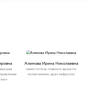
ировна
Алимова Ирина Николаевна
 высшая
заместитель главного врача по
Управление
поликлинике, врач нефролог
тью»