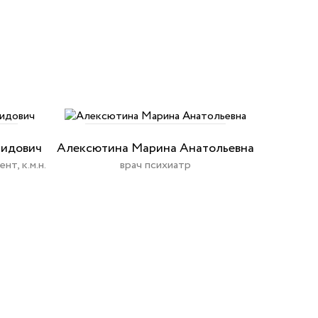
нидович
Алексютина Марина Анатольевна
нт, к.м.н.
врач психиатр