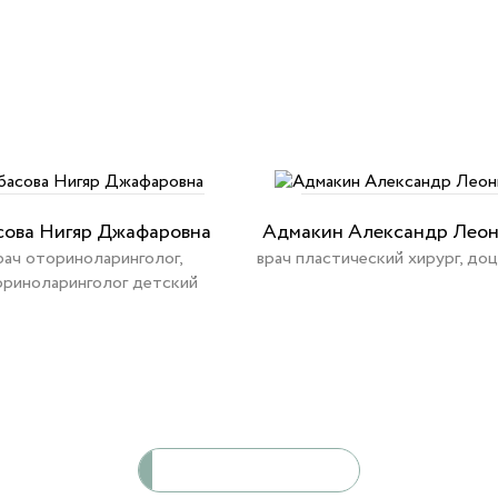
сова Нигяр Джафаровна
Адмакин Александр Лео
рач оториноларинголог,
врач пластический хирург, доце
риноларинголог детский