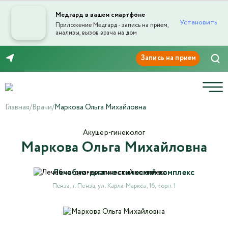
Медгард в вашем смартфоне
Установить
Приложение Медгард - запись на прием,
анализы, вызов врача на дом
Отправка отзыва
8 (8412) 45-45-03
Главная
/
Врачи
/
Маркова Ольга Михайловна
Акушер-гинеколог
Маркова Ольга Михайловна
Текст отзыва*
Лечебно-диагностический комплекс
Ваша оценка
Пенза, г. Пенза, ул. Карла Маркса, 16, корп. 1