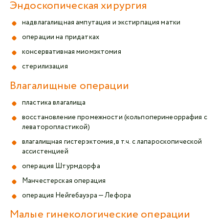
Эндоскопическая хирургия
надвлагалищная ампутация и экстирпация матки
операции на придатках
консервативная миомэктомия
стерилизация
Влагалищные операции
пластика влагалища
восстановление промежности (кольпоперинеоррафия с
леваторопластикой)
влагалищная гистерэктомия, в т.ч. с лапароскопической
ассистенцией
операция Штурмдорфа
Манчестерская операция
операция Нейгебауэра — Лефора
Малые гинекологические операции