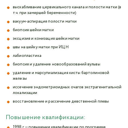
выскабливание цервикального канала и полости матки (в
т.ч. при замершей беременности)
вакуум-аспирация полости матки
биопсия шейки матки
эксцизия и конизация шейки матки
швы на шейку матки при ИЦН
лабиопластика
биопсия и удаление новообразований вульвы
удаление и марсупиализация кисты бартолиновой
железы
иссечение эндометриоидных очагов экстрагенитальной
локализации
восстановление и рассечение девственной плевы
Повышение квалификации:
1998 г. — повышение квалификации по программе