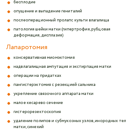
бесплодие
опущение и выпадение гениталий
послеоперационный пролапс культи влагалища
патология шейки матки (гипертрофия, рубцовая
деформация, дисплазия)
Лапаротомия
консервативная миомэктомия
надвлагалищная ампутация и экстирпация матки
операции на придатках
пангистерэктомия с резекцией сальника
укрепление связочного аппарата матки
малое кесарево сечение
гистерорезектоскопия
удаление полипов и субмукозных узлов, инородных тел
матки, синехий