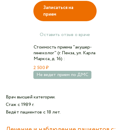
Записаться на
прием
Авторизоваться в личном кабинете
Войти с VK ID
Оставить отзыв о враче
или войти через VK ID с использованием данных
Стоимость приема "акушер-
из сервиса
гинеколог" (г. Пенза, ул. Карла
Маркса, д. 16) :
2 500 ₽
Не ведет прием по ДМС
Я не
робот
Врач высшей категории.
Отправляя данную форму,
я даю согласие на
Стаж с 1989 г.
обработку персональных данных СМК «Медгард»
Ведёт пациентов с 18 лет.
Лечение и наблюдение пациентов с: