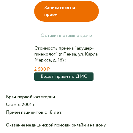
Записаться на
прием
Авторизоваться в личном кабинете
Войти с VK ID
Оставить отзыв о враче
или войти через VK ID с использованием данных
Стоимость приема "акушер-
из сервиса
гинеколог" (г. Пенза, ул. Карла
Маркса, д. 16) :
2 500 ₽
Ведет прием по ДМС
Я не
робот
Врач первой категории
Стаж с 2001 г.
Отправляя данную форму,
я даю согласие на
обработку персональных данных СМК «Медгард»
Прием пациентов с 18 лет.
Оказание медицинской помощи онлайн и на дому.