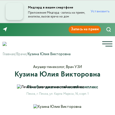
Медгард в вашем смартфоне
Установить
Приложение Медгард - запись на прием,
анализы, вызов врача на дом
Отправка отзыва
8 (8412) 45-45-03
Главная
/
Врачи
/
Кузина Юлия Викторовна
Акушер-гинеколог, Врач УЗИ
Кузина Юлия Викторовна
Текст отзыва*
Лечебно-диагностический комплекс
Ваша оценка
Пенза, г. Пенза, ул. Карла Маркса, 16, корп. 1