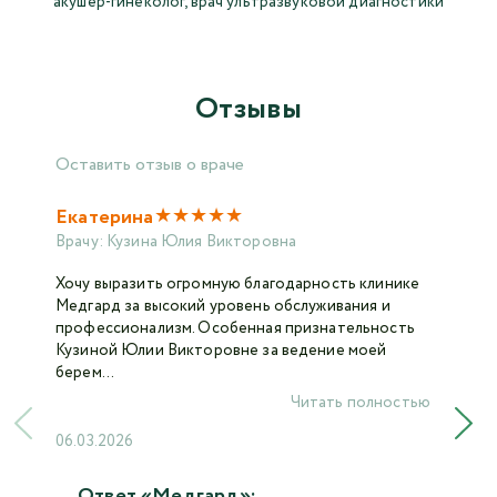
акушер-гинеколог, врач ультразвуковой диагностики
Отзывы
Оставить отзыв о враче
★
★
★
★
★
Екатерина
Врачу:
Кузина Юлия Викторовна
Хочу выразить огромную благодарность клинике
Медгард за высокий уровень обслуживания и
профессионализм. Особенная признательность
Кузиной Юлии Викторовне за ведение моей
берем...
Читать полностью
06.03.2026
Ответ «Медгард»: