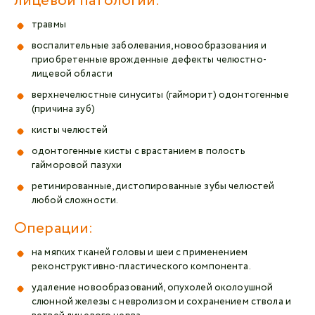
лицевой патологии:
травмы
воспалительные заболевания, новообразования и
приобретенные врожденные дефекты челюстно-
лицевой области
верхнечелюстные синуситы (гайморит) одонтогенные
(причина зуб)
кисты челюстей
одонтогенные кисты с врастанием в полость
гайморовой пазухи
ретинированные, дистопированные зубы челюстей
любой сложности.
Операции:
на мягких тканей головы и шеи с применением
реконструктивно-пластического компонента.
удаление новообразований, опухолей околоушной
слюнной железы с невролизом и сохранением ствола и