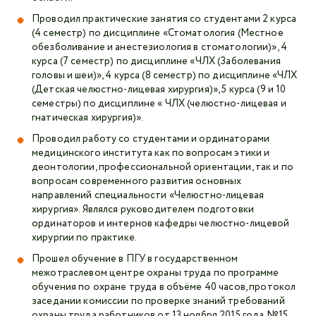
Проводил практические занятия со студентами 2 курса
(4 семестр) по дисциплине «Стоматология (Местное
обезболивание и анестезиология в стоматологии)», 4
курса (7 семестр) по дисциплине «ЧЛХ (Заболевания
головы и шеи)», 4 курса (8 семестр) по дисциплине «ЧЛХ
(Детская челюстно-лицевая хирургия)», 5 курса (9 и 10
семестры) по дисциплине « ЧЛХ (челюстно-лицевая и
гнатическая хирургия)».
Проводил работу со студентами и ординаторами
медицинского института как по вопросам этики и
деонтологии, профессиональной ориентации, так и по
вопросам современного развития основных
направлений специальности «Челюстно-лицевая
хирургия». Являлся руководителем подготовки
ординаторов и интернов кафедры челюстно-лицевой
хирургии по практике.
Прошел обучение в ПГУ в государственном
межотраслевом центре охраны труда по программе
обучения по охране труда в объёме 40 часов, протокол
заседании комиссии по проверке знаний требований
охраны труда работников от 13 ноября 2015 года №15