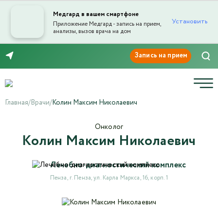
Медгард в вашем смартфоне
Установить
Приложение Медгард - запись на прием,
анализы, вызов врача на дом
Отправка отзыва
8 (8412) 45-45-03
Главная
/
Врачи
/
Колин Максим Николаевич
Онколог
Колин Максим Николаевич
Текст отзыва*
Лечебно-диагностический комплекс
Ваша оценка
Пенза, г. Пенза, ул. Карла Маркса, 16, корп. 1