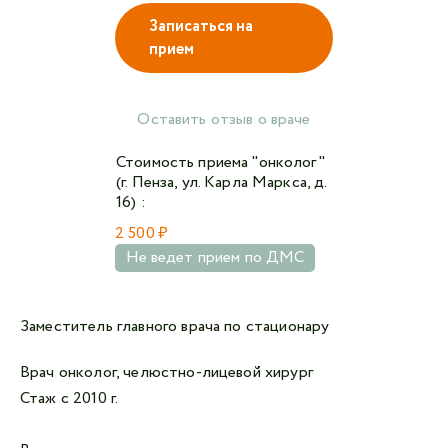
Записаться на
прием
Авторизоваться в личном кабинете
Войти с VK ID
Оставить отзыв о враче
или войти через VK ID с использованием данных
Стоимость приема "онколог"
из сервиса
(г. Пенза, ул. Карла Маркса, д.
16) :
2 500 ₽
Не ведет прием по ДМС
Я не
робот
Заместитель главного врача по стационару
Отправляя данную форму,
я даю согласие на
Врач онколог, челюстно-лицевой хирург
обработку персональных данных СМК «Медгард»
Стаж с 2010 г.