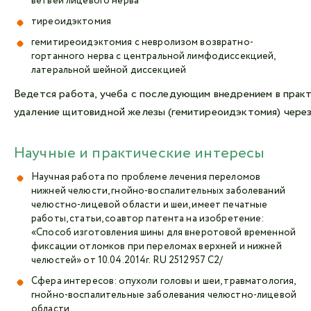
ветвей лицевого нерва
тиреоидэктомия
гемитиреоидэктомия с невролизом возвратно-
гортанного нерва с центральной лимфодиссекцией,
латеральной шейной диссекцией
Ведется работа, учеба с последующим внедрением в прак
удаление щитовидной железы (гемитиреоидэктомия) через
Научные и практические интересы
Научная работа по проблеме лечения переломов
нижней челюсти, гнойно-воспалительных заболеваний
челюстно-лицевой области и шеи, имеет печатные
работы, статьи, соавтор патента на изобретение:
«Способ изготовления шины для внеротовой временной
фиксации отломков при переломах верхней и нижней
челюстей» от 10.04.2014г. RU 2512957 C2/
Сфера интересов: опухоли головы и шеи, травматология,
гнойно-воспалительные заболевания челюстно-лицевой
области.