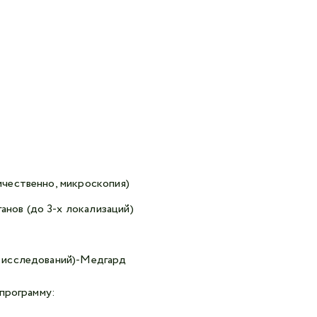
ичественно, микроскопия)
нов (до 3-х локализаций)
м исследований)-Медгард
 программу: