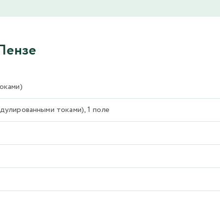
 Пензе
оками)
улированными токами), 1 поле