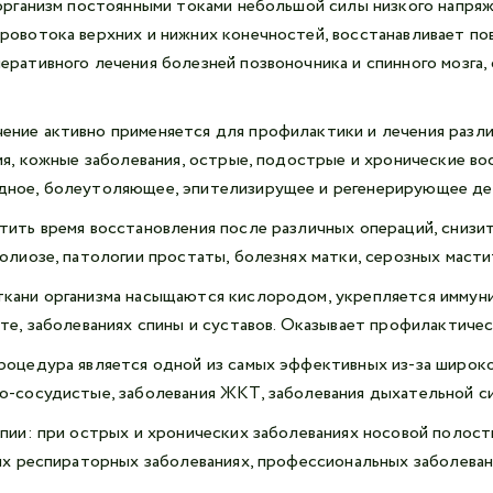
 организм постоянными токами небольшой силы низкого напря
ровотока верхних и нижних конечностей, восстанавливает пов
ративного лечения болезней позвоночника и спинного мозга, 
ние активно применяется для профилактики и лечения разли
ния, кожные заболевания, острые, подострые и хронические 
дное, болеутоляющее, эпителизирущее и регенерирующее де
тить время восстановления после различных операций, снизи
олиозе, патологии простаты, болезнях матки, серозных масти
ткани организма насыщаются кислородом, укрепляется иммуни
ете, заболеваниях спины и суставов. Оказывает профилактич
роцедура является одной из самых эффективных из-за широко
о-сосудистые, заболевания ЖКТ, заболевания дыхательной си
пии: при острых и хронических заболеваниях носовой полости
рых респираторных заболеваниях, профессиональных заболеван