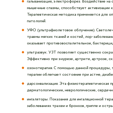
гальванизация, электрофорез. Воздействие на
мышечные спазмы, способствует активизации к
Терапевтическая методика применяется для опе
патологий.
УФО (ультрафиолетовое облучение). Светолече
травмы мягких тканей и костей, лор-заболева
оказывает противовоспалительное, бактерици
ультразвук. УЗТ позволяет существенно сокра
Эффективно при энурезе, артрите, артрозе, ск
озонотерапия. С помощью данной процедуры, 
терапии облегчает состояние при астме, диаб
дарсонвализация. Эта физиотерапевтическая п
дерматологические, неврологические, сердечн
ингаляторы. Показания для ингаляционной тера
заболеваниях трахеи и бронхов, гриппе и ост