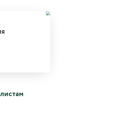
ия
алистам